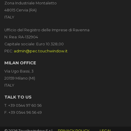
Zona Industriale Montaletto
48015 Cervia (RA)
ITALY
Ufficio del Registro delle Imprese di Ravenna
N. Rea: RA-132904
Capitale sociale: Euro 10.328,00
PEC:
admin@pec.touchwindow.it
MILAN OFFICE
Via Ugo Bassi, 3
20159 Milano (MI)
ITALY
TALK TO US
T. +39 0544 97 60 56
F. +39 0544 96 56 49
© 2026 Touchwindow S.r.l.
PRIVACY POLICY
LEGAL