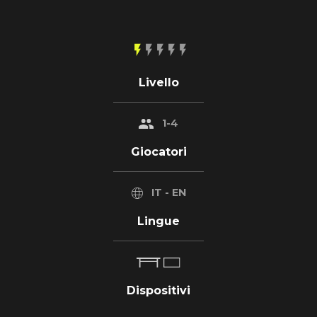
flash_on
flash_on
flash_on
flash_on
flash_on
Livello
1-4
Giocatori
IT - EN
Lingue
Dispositivi