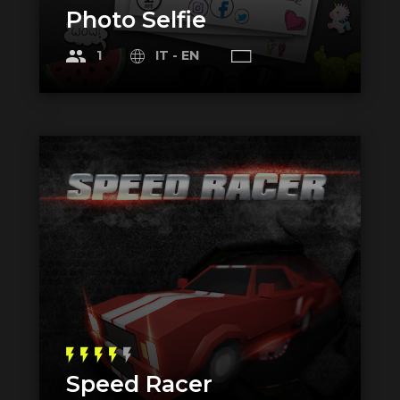
Photo Selfie
1
IT - EN
flash_on
flash_on
flash_on
flash_on
flash_on
Speed Racer