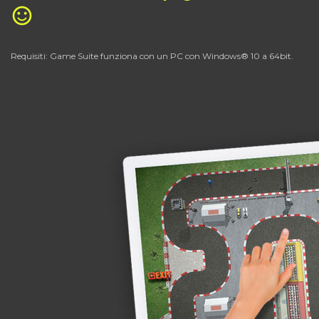
sentiment_satisfied_alt
Requisiti: Game Suite funziona con un PC con Windows® 10 a 64bit.